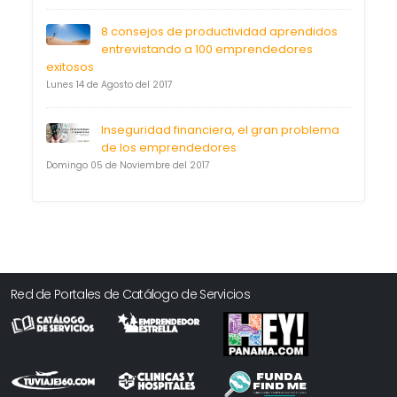
8 consejos de productividad aprendidos
entrevistando a 100 emprendedores
exitosos
Lunes 14 de Agosto del 2017
Inseguridad financiera, el gran problema
de los emprendedores
Domingo 05 de Noviembre del 2017
Red de Portales de Catálogo de Servicios